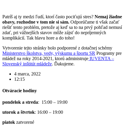
Patríš aj ty medzi ľudí, ktorí často pociťujú stres?
Nemaj žiadne
obavy, rozhodne v tom nie si sám.
Odporúčame ti však začať
riešiť tento problém, pretože aj keď sa to na prvý pohľad nemusí
zdať, pri vážnejších stavov môže zájsť do nepríjemných
komplikácií. Tak hlavu hore a do toho!
Vytvorenie tejto stránky bolo podporené z dotačnej schémy
Ministerstvo školstva, vedy, výskumu a športu SR
Programy pre
mládež na roky 2014-2021, ktorú administruje
IUVENTA –
Slovenský inštitút mládeže
. Ďakujeme.
4 marca, 2022
12:15
Otváracie hodiny
pondelok a streda
: 15:00 – 19:00
utorok a štvrtok
: 16:00 – 19:00
piatok
zatvorené