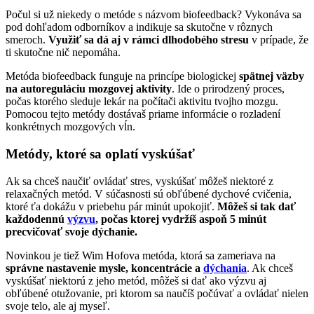
Počul si už niekedy o metóde s názvom biofeedback? Vykonáva sa
pod dohľadom odborníkov a indikuje sa skutočne v rôznych
smeroch.
Využiť sa dá aj v rámci dlhodobého stresu
v prípade, že
ti skutočne nič nepomáha.
Metóda biofeedback funguje na princípe biologickej
spätnej väzby
na autoreguláciu mozgovej aktivity
. Ide o prirodzený proces,
počas ktorého sleduje lekár na počítači aktivitu tvojho mozgu.
Pomocou tejto metódy dostávaš priame informácie o rozladení
konkrétnych mozgových vĺn.
Metódy, ktoré sa oplatí vyskúšať
Ak sa chceš naučiť ovládať stres, vyskúšať môžeš niektoré z
relaxačných metód. V súčasnosti sú obľúbené dychové cvičenia,
ktoré ťa dokážu v priebehu pár minút upokojiť.
Môžeš si tak dať
každodennú
výzvu
, počas ktorej vydržíš aspoň 5 minút
precvičovať svoje dýchanie.
Novinkou je tiež Wim Hofova metóda, ktorá sa zameriava na
správne nastavenie mysle, koncentrácie a
dýchania
. Ak chceš
vyskúšať niektorú z jeho metód, môžeš si dať ako výzvu aj
obľúbené otužovanie, pri ktorom sa naučíš počúvať a ovládať nielen
svoje telo, ale aj myseľ.