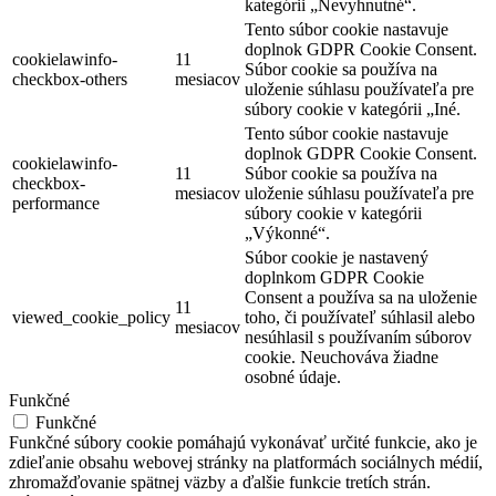
kategórii „Nevyhnutné“.
Tento súbor cookie nastavuje
doplnok GDPR Cookie Consent.
cookielawinfo-
11
Súbor cookie sa používa na
checkbox-others
mesiacov
uloženie súhlasu používateľa pre
súbory cookie v kategórii „Iné.
Tento súbor cookie nastavuje
doplnok GDPR Cookie Consent.
cookielawinfo-
11
Súbor cookie sa používa na
checkbox-
mesiacov
uloženie súhlasu používateľa pre
performance
súbory cookie v kategórii
„Výkonné“.
Súbor cookie je nastavený
doplnkom GDPR Cookie
Consent a používa sa na uloženie
11
viewed_cookie_policy
toho, či používateľ súhlasil alebo
mesiacov
nesúhlasil s používaním súborov
cookie. Neuchováva žiadne
osobné údaje.
Funkčné
Funkčné
Funkčné súbory cookie pomáhajú vykonávať určité funkcie, ako je
zdieľanie obsahu webovej stránky na platformách sociálnych médií,
zhromažďovanie spätnej väzby a ďalšie funkcie tretích strán.