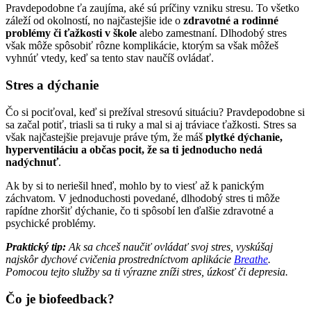
Pravdepodobne ťa zaujíma, aké sú príčiny vzniku stresu. To všetko
záleží od okolností, no najčastejšie ide o
zdravotné a rodinné
problémy či ťažkosti v škole
alebo zamestnaní. Dlhodobý stres
však môže spôsobiť rôzne komplikácie, ktorým sa však môžeš
vyhnúť vtedy, keď sa tento stav naučíš ovládať.
Stres a dýchanie
Čo si pociťoval, keď si prežíval stresovú situáciu? Pravdepodobne si
sa začal potiť, triasli sa ti ruky a mal si aj tráviace ťažkosti. Stres sa
však najčastejšie prejavuje práve tým, že máš
plytké dýchanie,
hyperventiláciu a občas pocit, že sa ti jednoducho nedá
nadýchnuť
.
Ak by si to neriešil hneď, mohlo by to viesť až k panickým
záchvatom. V jednoduchosti povedané, dlhodobý stres ti môže
rapídne zhoršiť dýchanie, čo ti spôsobí len ďalšie zdravotné a
psychické problémy.
Praktický tip:
Ak sa chceš naučiť ovládať svoj stres, vyskúšaj
najskôr dychové cvičenia prostredníctvom aplikácie
Breathe
.
Pomocou tejto služby sa ti výrazne zníži stres, úzkosť či depresia.
Čo je biofeedback?