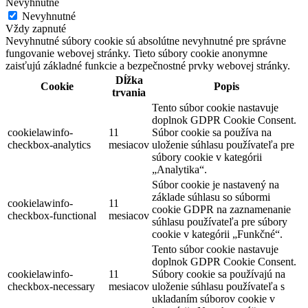
Nevyhnutné
Nevyhnutné
Vždy zapnuté
Nevyhnutné súbory cookie sú absolútne nevyhnutné pre správne
fungovanie webovej stránky. Tieto súbory cookie anonymne
zaisťujú základné funkcie a bezpečnostné prvky webovej stránky.
Dĺžka
Cookie
Popis
trvania
Tento súbor cookie nastavuje
doplnok GDPR Cookie Consent.
cookielawinfo-
11
Súbor cookie sa používa na
checkbox-analytics
mesiacov
uloženie súhlasu používateľa pre
súbory cookie v kategórii
„Analytika“.
Súbor cookie je nastavený na
základe súhlasu so súbormi
cookielawinfo-
11
cookie GDPR na zaznamenanie
checkbox-functional
mesiacov
súhlasu používateľa pre súbory
cookie v kategórii „Funkčné“.
Tento súbor cookie nastavuje
doplnok GDPR Cookie Consent.
cookielawinfo-
11
Súbory cookie sa používajú na
checkbox-necessary
mesiacov
uloženie súhlasu používateľa s
ukladaním súborov cookie v