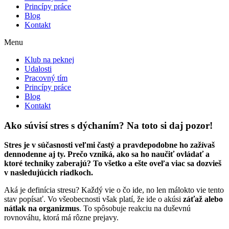
Princípy práce
Blog
Kontakt
Menu
Klub na peknej
Udalosti
Pracovný tím
Princípy práce
Blog
Kontakt
Ako súvisí stres s dýchaním? Na toto si daj pozor!
Stres je v súčasnosti veľmi častý a pravdepodobne ho zažívaš
dennodenne aj ty. Prečo vzniká, ako sa ho naučiť ovládať a
ktoré techniky zaberajú? To všetko a ešte oveľa viac sa dozvieš
v nasledujúcich riadkoch.
Aká je definícia stresu? Každý vie o čo ide, no len málokto vie tento
stav popísať. Vo všeobecnosti však platí, že ide o akúsi
záťaž alebo
nátlak na organizmus
. To spôsobuje reakciu na duševnú
rovnováhu, ktorá má rôzne prejavy.