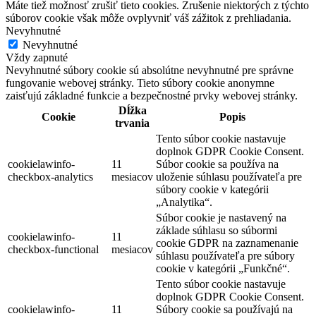
Máte tiež možnosť zrušiť tieto cookies. Zrušenie niektorých z týchto
súborov cookie však môže ovplyvniť váš zážitok z prehliadania.
Nevyhnutné
Nevyhnutné
Vždy zapnuté
Nevyhnutné súbory cookie sú absolútne nevyhnutné pre správne
fungovanie webovej stránky. Tieto súbory cookie anonymne
zaisťujú základné funkcie a bezpečnostné prvky webovej stránky.
Dĺžka
Cookie
Popis
trvania
Tento súbor cookie nastavuje
doplnok GDPR Cookie Consent.
cookielawinfo-
11
Súbor cookie sa používa na
checkbox-analytics
mesiacov
uloženie súhlasu používateľa pre
súbory cookie v kategórii
„Analytika“.
Súbor cookie je nastavený na
základe súhlasu so súbormi
cookielawinfo-
11
cookie GDPR na zaznamenanie
checkbox-functional
mesiacov
súhlasu používateľa pre súbory
cookie v kategórii „Funkčné“.
Tento súbor cookie nastavuje
doplnok GDPR Cookie Consent.
cookielawinfo-
11
Súbory cookie sa používajú na