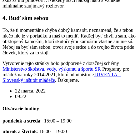
skús sa mu prihovoriť. Niekedy stačí naozaj málo a vznikne
minimálne zaujímavý rozhovor.
4. Buď sám sebou
To, že ti momentálne chýba dobrý kamarát, neznamená, že s tebou
niečo nie je v poriadku a máš to meniť. Radšej byť chvíľu sám, ako
obklopený kamošmi, ktorí skutočnými kamošmi vlastne ani nie sú.
Neboj sa byť sám sebou, otvor svoje srdce a do tvojho života príde
človek, ktorý za to stojí.
Vytvorenie tejto stránky bolo podporené z dotačnej schémy
Ministerstvo školstva, vedy, výskumu a športu SR
Programy pre
mládež na roky 2014-2021, ktorú administruje
IUVENTA –
Slovenský inštitút mládeže
. Ďakujeme.
22 marca, 2022
09:22
Otváracie hodiny
pondelok a streda
: 15:00 – 19:00
utorok a štvrtok
: 16:00 – 19:00