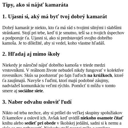
Tipy, ako si nájsť kamaráta
1. Ujasni si, aký má byť tvoj dobrý kamarát
Dobrý kamarát je niekto, kto ťa má rád s tvojimi silnými i slabšími
stránkami. Stojí pri tebe, keď ti je smutno, teší sa z tvojich úspechov
a podporuje ťa. Ujasni si, ako si predstavuješ svojho dobrého
kamoša. Je to dôležité, aby si vedel, koho vlastne hľadáš.
2. Hľadaj aj mimo školy
Niekedy je náročné nájsť dobrého kamoša v triede medzi
vrstovníkmi. V reálnom živote nebudeš nikdy fungovať v kolektíve
rovesníkov. Skús sa poobzerať po fajn ľuďoch
na krúžkoch
, ktoré
ťa zaujímajú. Navyše s ľuďmi, ktorí majú podobné záujmy,
nadviažeš komunikáciu veľmi rýchlo. Pomôcť ti môžu v tomto
smere aj
sociálne siete
.
3. Naber odvahu osloviť ľudí
Nikto od teba nechce, aby si prišiel do veľkej skupiny spolužiakov
či kamošov a oslovil ich. Avšak keď uvidíš
niekoho osamote čítať
knihu alebo
sedieť pri obede
v školskej jedálni, sadni si k nemu a