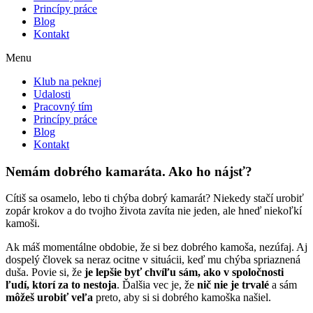
Princípy práce
Blog
Kontakt
Menu
Klub na peknej
Udalosti
Pracovný tím
Princípy práce
Blog
Kontakt
Nemám dobrého kamaráta. Ako ho nájsť?
Cítiš sa osamelo, lebo ti chýba dobrý kamarát? Niekedy stačí urobiť
zopár krokov a do tvojho života zavíta nie jeden, ale hneď niekoľkí
kamoši.
Ak máš momentálne obdobie, že si bez dobrého kamoša, nezúfaj. Aj
dospelý človek sa neraz ocitne v situácii, keď mu chýba spriaznená
duša. Povie si, že
je lepšie byť chvíľu sám, ako v spoločnosti
ľudí, ktorí za to nestoja
. Ďalšia vec je, že
nič nie je trvalé
a sám
môžeš urobiť veľa
preto, aby si si dobrého kamoška našiel.