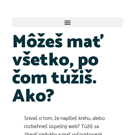
Môžeš mať
všetko, po
čom túžiš.
Ako?
Snívaš o tom, že napíšeš knihu, alebo
rozbehneš úspešný web? Túžiš sa
zbaviť nadváhy a mať vyšportované