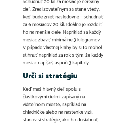
Schudnúť 20 kíl za mesiac je nereálny
cieľ. Zrealizovateľným sa stane vtedy,
keď bude znieť nasledovne – schudnúť
za 6 mesiacov 20 kíl. Ideálne je rozdeliť
ho na menšie ciele. Napríklad sa každý
mesiac zbaviť minimálne 3 kilogramov.
V prípade vlastnej knihy by si to mohol
stihnúť napríklad za rok s tým, že každý
mesiac napíšeš aspoň 3 kapitoly.
Urči si stratégiu
Keď máš hlavný cieľ spolu s
čiastkovými cieľmi zapísaný na
viditeľnom mieste, napríklad na
chladničke alebo na nástenke vízií,
stanov si stratégie, ako ho dosiahnuť.