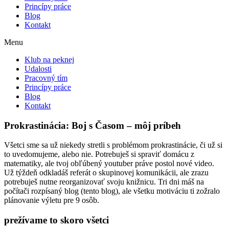
Princípy práce
Blog
Kontakt
Menu
Klub na peknej
Udalosti
Pracovný tím
Princípy práce
Blog
Kontakt
Prokrastinácia: Boj s Časom – môj príbeh
Všetci sme sa už niekedy stretli s problémom prokrastinácie, či už si
to uvedomujeme, alebo nie. Potrebuješ si spraviť domácu z
matematiky, ale tvoj obľúbený youtuber práve postol nové video.
Už týždeň odkladáš referát o skupinovej komunikácii, ale zrazu
potrebuješ nutne reorganizovať svoju knižnicu. Tri dni máš na
počítači rozpísaný blog (tento blog), ale všetku motiváciu ti zožralo
plánovanie výletu pre 9 osôb.
prežívame to skoro všetci