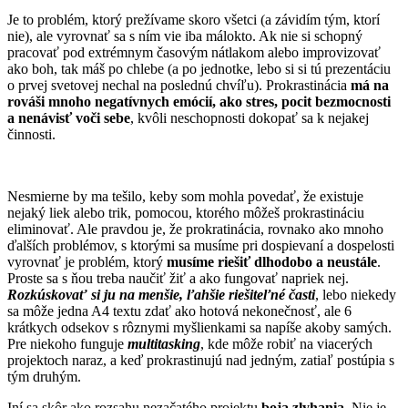
Je to problém, ktorý prežívame skoro všetci (a závidím tým, ktorí
nie), ale vyrovnať sa s ním vie iba málokto. Ak nie si schopný
pracovať pod extrémnym časovým nátlakom alebo improvizovať
ako boh, tak máš po chlebe (a po jednotke, lebo si si tú prezentáciu
o prvej svetovej nechal na poslednú chvíľu). Prokrastinácia
má na
rováši mnoho negatívnych emócií, ako stres, pocit bezmocnosti
a nenávisť voči sebe
, kvôli neschopnosti dokopať sa k nejakej
činnosti.
Nesmierne by ma tešilo, keby som mohla povedať, že existuje
nejaký liek alebo trik, pomocou, ktorého môžeš prokrastináciu
eliminovať. Ale pravdou je, že prokratinácia, rovnako ako mnoho
ďalších problémov, s ktorými sa musíme pri dospievaní a dospelosti
vyrovnať je problém, ktorý
musíme riešiť dlhodobo a neustále
.
Proste sa s ňou treba naučiť žiť a ako fungovať napriek nej.
Rozkúskovať si ju na menšie, ľahšie riešiteľné časti
, lebo niekedy
sa môže jedna A4 textu zdať ako hotová nekonečnosť, ale 6
krátkych odsekov s rôznymi myšlienkami sa napíše akoby samých.
Pre niekoho funguje
multitasking
, kde môže robiť na viacerých
projektoch naraz, a keď prokrastinujú nad jedným, zatiaľ postúpia s
tým druhým.
Iní sa skôr ako rozsahu nezačatého projektu
boja zlyhania
. Nie je