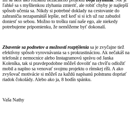
ľahké sa s myšlienkou zlyhania zmieriť, ale robiť chyby je najlepší
spôsob učenia sa. Nikdy si potrebné doklady na cestovanie do
zahraničia nezapamätáš lepšie, než keď si si ich už raz zabudol
doniesť so sebou. Možno to trošku raní naše ego, ale niekedy
potrebujeme pripomienku, že nemôžeme byť dokonalí.
Zbavenie sa podnetov a možností rozptýlenia
sa je zvyčajne tiež
efektívny spôsob vyrovnávania sa s prokrastináciou. Ak nečakáš na
telefonát z nemocnice alebo Instagramovú správu od Janka
Koleníka, tak si pravdepodobne môžeš dovoliť na chvíľu odložiť
mobil a naplno sa venovať svojmu projektu o rímskej ríši. A ako
zvyšovač motivácie si môžeš za každú napísanú polstranu dopriať
riadok čokolády. Alebo ako ja, 8 hodín spánku.
Vaša Nathy