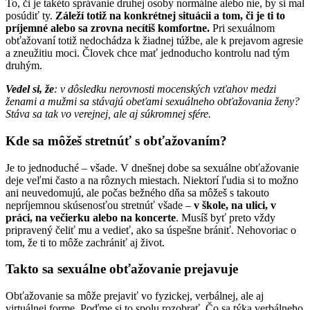
To, či je takéto správanie druhej osoby normálne alebo nie, by si mal
posúdiť ty.
Záleží totiž na konkrétnej situácii a tom, či je ti to
príjemné alebo sa zrovna necítiš komfortne.
Pri sexuálnom
obťažovaní totiž nedochádza k žiadnej túžbe, ale k prejavom agresie
a zneužitiu moci. Človek chce mať jednoducho kontrolu nad tým
druhým.
Vedel si, že
: v dôsledku nerovnosti mocenských vzťahov medzi
ženami a mužmi sa stávajú obeťami sexuálneho obťažovania ženy?
Stáva sa tak vo verejnej, ale aj súkromnej sfére.
Kde sa môžeš stretnúť s obťažovaním?
Je to jednoduché – všade. V dnešnej dobe sa sexuálne obťažovanie
deje veľmi často a na rôznych miestach. Niektorí ľudia si to možno
ani neuvedomujú, ale počas bežného dňa sa môžeš s takouto
nepríjemnou skúsenosťou stretnúť všade –
v škole, na ulici, v
práci, na večierku alebo na koncerte
. Musíš byť preto vždy
pripravený čeliť mu a vedieť, ako sa úspešne brániť. Nehovoriac o
tom, že ti to môže zachrániť aj život.
Takto sa sexuálne obťažovanie prejavuje
Obťažovanie sa môže prejaviť vo fyzickej, verbálnej, ale aj
virtuálnej forme. Poďme si to spolu rozobrať. Čo sa týka verbálneho