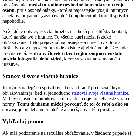
obťažovania,
medzi to radíme nevhodné komentáre na tvoju
osobu,
príliš osobné otázky, ktoré sa najčastejšie týkajú intímnych
aspektov, prípadne ,,zasypávanie“ komplimentmi, ktoré ti spôsobí
nepohodlie.
Nežiadúce dotyky, fyzická hrozba, násilie či príliš blízky kontakt,
ktorý narúša tvoje hranice. To všetko patrí medzi fyzické
obťažovanie. Tieto prejavy sú najjasnejšie a ihneď by si to mal
riešiť. No a v neposlednom rade existuje aj virtuálne obťažovanie.
To znamená, že
druhý človek ti bez tvojho záujmu neustále
posiela fotografie alebo videá,
ktoré sú sexuálne zamerané a
urážlivé.
Stanov si svoje vlastné hranice
Jedným z najlepších spôsobov, ako sa chrániť pred sexuálnym
obťažovaním je, keď si jednoducho
stanovíš svoje vlastné hranice
.
Mal by si jasne komunikovať čo ti vadí a čo je pre teba ešte v rámci
normy.
Tomu druhému môžeš povedať, že to, čo robí a ako sa
správa
, je pre teba neprijateľné a chceš, aby s tým prestal.
Vyhľadaj pomoc
Ak máš podozrenie na sexuálne obťažovanie, v žiadnom prípade si