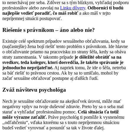
to nenechávaj pre seba. Zdôver sa s tým blízkym, vyhľadaj podporu
profesionálov alebo zavolaj na
Linku dôvery
.
Odborníci ti budú
najlepšie vedieť poradiť, čo máš robiť
a ako máš v tejto
nepríjemnej situácii postupovať.
Riešenie s právnikom – áno alebo nie?
Existuje celé spektrum prípadov sexuálneho obťažovania, kedy sa
(najčastejšie) žena bojí riešiť tento problém s právnikom. Ide hlavne
o obťažovanie priamo na pracovisku zo strany šéfa, kedy sa obáva
straty zamestnania. V takomto prípade
je dôležité obrátiť sa na
svedkov, teda kolegov, ktorí dosvedčia, že takéto správanie je
jednoducho neprijateľné.
Aj napriek tomu, že ide o šéfa, netreba
sa báť riešiť to právnou cestou. Ak by sa to umlčalo, mohol by
začať sexuálne obťažovať postupne aj ďalších ľudí.
Zváž návštevu psychológa
Nech je sexuálne obťažovanie na akejkoľvek úrovni, môže mať
negatívny vplyv na tvoje duševné zdravie. Preto by sa o seba mal
starať a vyhľadať profesionálnu pomoc.
Celá situácia ťa totiž
môže výrazne zaťažiť.
Práve psychológ ti pomôže k vysnenému
,,odľahčeniu“, vďaka ktorému sa s touto nepríjemnou situáciou
budeš vedieť vyrovnať a posunúť sa tak v živote ďalej.